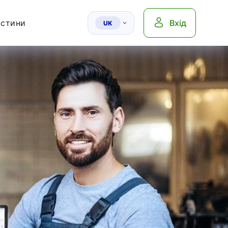
астини
Вхід
UK