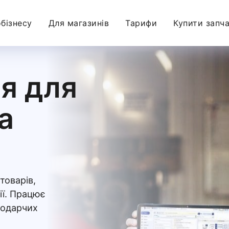
бізнесу
Для магазинів
Тарифи
Купити запч
я для
а
товарів,
ії. Працює
подарчих