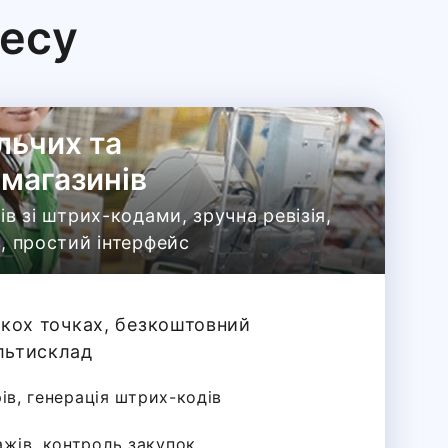
несу
льчих та
магазинів
в зі штрих-кодами, зручна ревізія,
, простий інтерфейс
ькох точках, безкоштовний
льтисклад
рів, генерація штрих-кодів
жів, контроль закупок