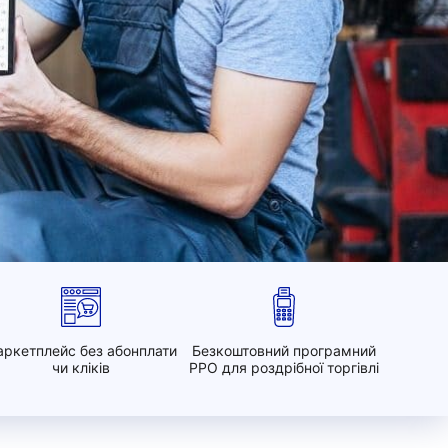
ркетплейс без абонплати
Безкоштовний програмний
чи кліків
РРО для роздрібної торгівлі