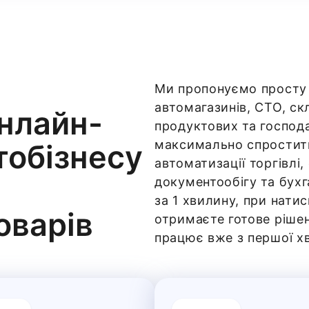
Ми пропонуємо просту 
автомагазинів, СТО, скл
онлайн-
продуктових та господ
максимально спростит
тобізнесу
автоматизації торгівлі,
документообігу та бухг
за 1 хвилину, при нати
оварів
отримаєте готове рішен
працює вже з першої х