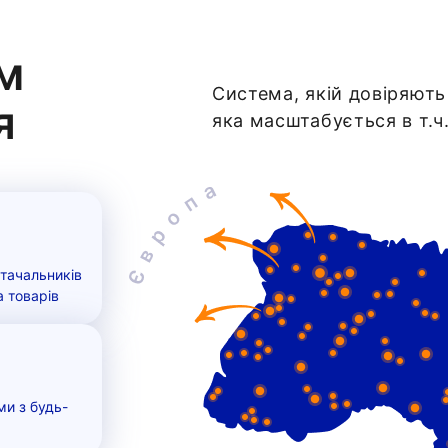
ом
Система, якій довіряють 
я
яка масштабується в т.ч
стачальників
а товарів
ми з будь-