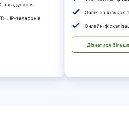
S-нагадування
Облік на кількох
ТН, IP-телефонія
Онлайн-фіскаліза
и
Дізнатися більш