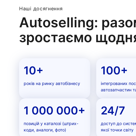
Наші досягнення
Autoselling: раз
зростаємо щодн
10
+
100
+
років на ринку автобізнесу
інтегрованих по
автозапчастин т
1 000 000
+
24/7
позицій у каталозі (штрих-
доступ до систе
коди, аналоги, фото)
якої точки світу