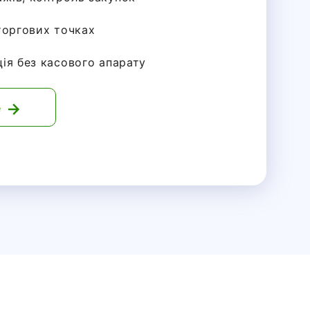
 торгових точках
ція без касового апарату
е