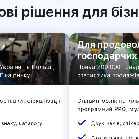
ові рішення для біз
Для продово
господарчих 
України та Польщі,
Понад 200 000 товарі
ії на ринку
статистика продажів
оставки, фіскалізації
Онлайн-облік на кіл
програмний РРО, му
 знаку, каталогу
Друк чеків, стіке
Статистика прода